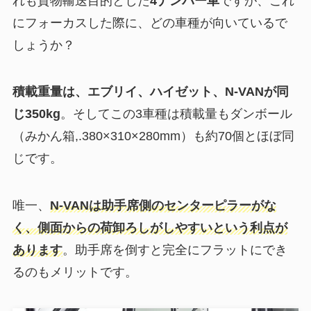
れも貨物輸送目的とした
4ナンバー車
ですが、これ
にフォーカスした際に、どの車種が向いているで
しょうか？
積載重量は、エブリイ、ハイゼット、N-VANが同
じ350kg
。そしてこの3車種は積載量もダンボール
（みかん箱,.380×310×280mm）も約70個とほぼ同
じです。
唯一、
N-VANは助手席側のセンターピラーがな
く、側面からの荷卸ろしがしやすいという利点が
あります
。助手席を倒すと完全にフラットにでき
るのもメリットです。