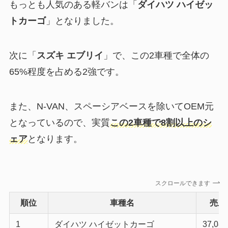
もっとも人気のある軽バンは「
ダイハツ ハイゼッ
トカーゴ
」となりました。
次に「
スズキ エブリイ
」で、この2車種で全体の
65%程度を占める2強です。
また、N-VAN、スペーシアベースを除いてOEM元
となっているので、実質
この2車種で8割以上のシ
ェア
となります。
スクロールできます
順位
車種名
売上
1
ダイハツ ハイゼットカーゴ
37,087