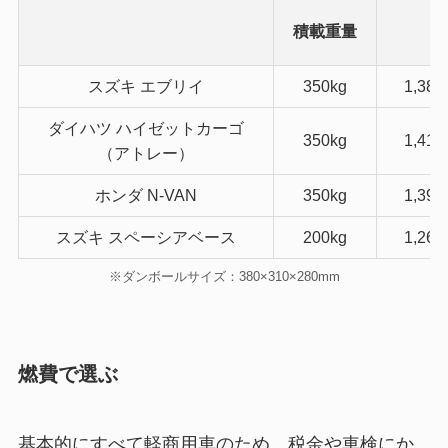
積載重量
（
スズキ エブリイ
350kg
1,385
ダイハツ ハイゼットカーゴ
350kg
1,410
（アトレー）
ホンダ N-VAN
350kg
1,390
スズキ スペーシアベース
200kg
1,265
※ダンボールサイズ：380×310×280mm
燃費で選ぶ
基本的にすべて軽商用車のため、税金や車検にか